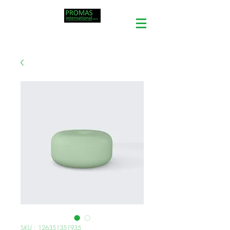
SKU : 126351351935